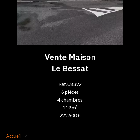
Vente Maison
Le Bessat
Réf. 08392
6 pièces
4 chambres
119 m²
222 600 €
Accueil