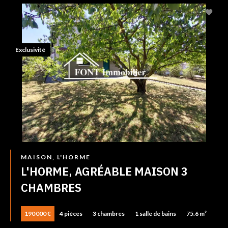
Exclusivité
MAISON, L'HORME
L'HORME, AGRÉABLE MAISON 3
CHAMBRES
190 000 €
4 pièces
3 chambres
1 salle de bains
75.6 m²