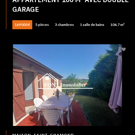
GARAGE
169 000 €
5 pièces
3 chambres
1 salle de bains
106.7 m²
MAISON, SAINT-CHAMOND