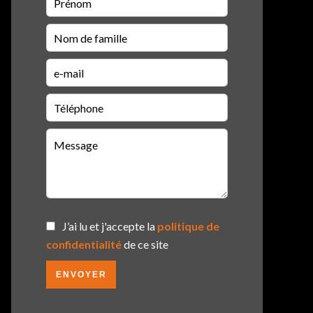
J’ai lu et j'accepte la
politique de
confidentialité
de ce site
ENVOYER