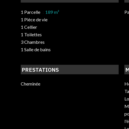
1 Parcelle
189 m²
Pa
1 Pièce de vie
1 Cellier
1 Toilettes
3 Chambres
1 Salle de bains
PRESTATIONS
M
Cheminée
Ho
Ta
Lo
Mo
po
l'
Lo