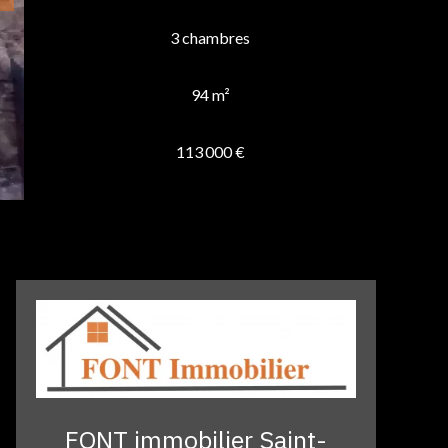
3 chambres
94 m²
113 000 €
FONT immobilier Saint-