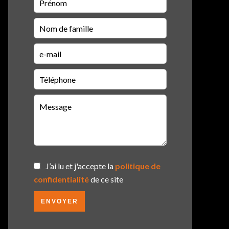
J’ai lu et j'accepte la
politique de
confidentialité
de ce site
ENVOYER