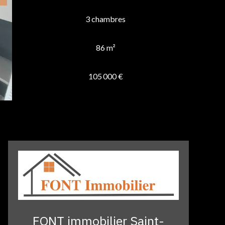
3 chambres
86 m²
105 000 €
FONT immobilier Saint-