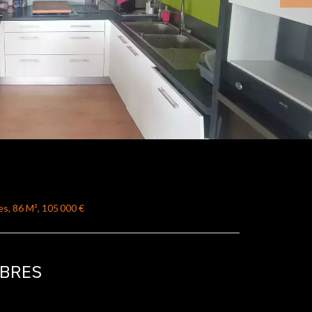
s, 86 M², 105 000 €
MBRES