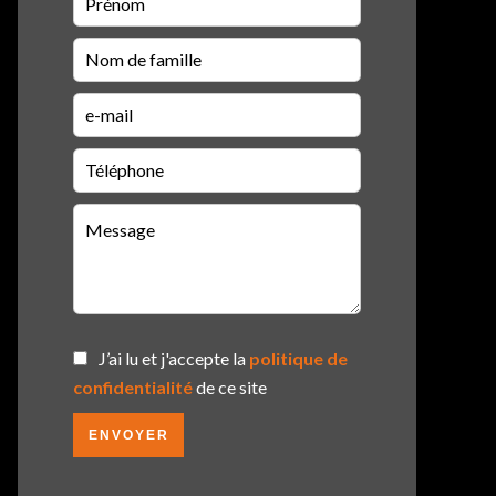
J’ai lu et j'accepte la
politique de
confidentialité
de ce site
ENVOYER