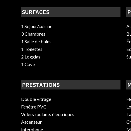
SURFACES
P
1 Séjour/cuisine
Au
3 Chambres
B
1 Salle de bains
Éc
1 Toilettes
Éc
2 Loggias
S
1 Cave
PRESTATIONS
M
Double vitrage
Ho
Fenêtre PVC
Lo
Volets roulants électriques
Ta
Ascenseur
C
Interphone
Mo