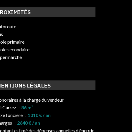
ROXIMITÉS
toroute
us
ole primaire
ole secondaire
upermarché
ENTIONS LÉGALES
noraires à la charge du vendeur
i Carrez
86 m²
xe foncière
1010 € / an
harges
2640 € / an
ntant estimé des dépenses annuelles d'énergie