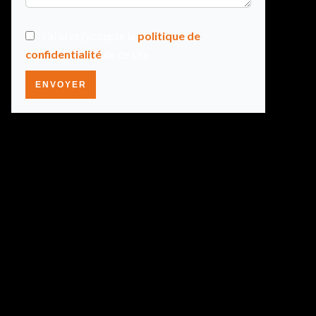
J’ai lu et j'accepte la
politique de
confidentialité
de ce site
ENVOYER