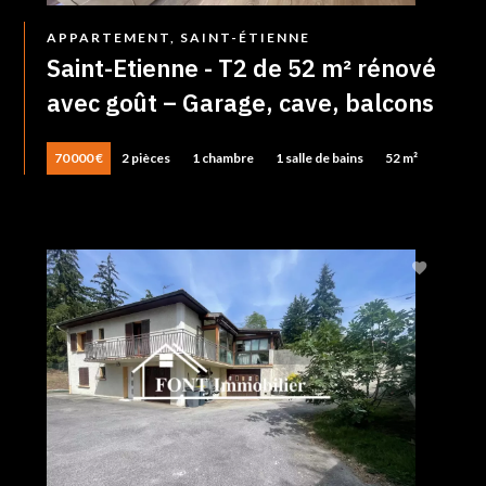
APPARTEMENT, SAINT-ÉTIENNE
Saint-Etienne - T2 de 52 m² rénové
avec goût – Garage, cave, balcons
70 000 €
2 pièces
1 chambre
1 salle de bains
52 m²