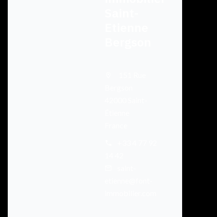
Saint-
Etienne
Bergson
151 Rue
Bergson
42000 Saint-
Étienne
France
+33 4 77 92
14 42
saint-
etienne@font-
immobilier.com