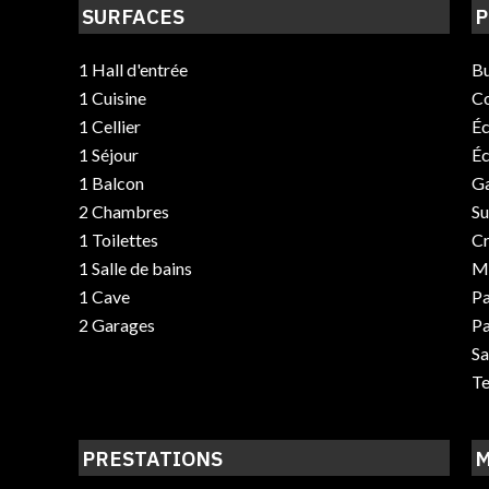
SURFACES
P
1 Hall d'entrée
B
1 Cuisine
C
1 Cellier
Éc
1 Séjour
Éc
1 Balcon
G
2 Chambres
S
1 Toilettes
C
1 Salle de bains
M
1 Cave
Pa
2 Garages
Pa
Sa
Te
PRESTATIONS
M