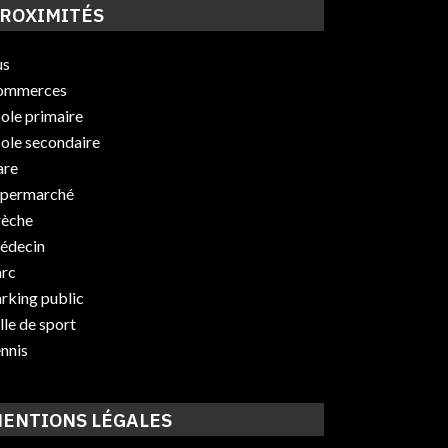
ROXIMITÉS
us
ommerces
ole primaire
ole secondaire
are
upermarché
rèche
édecin
rc
rking public
lle de sport
nnis
ENTIONS LÉGALES