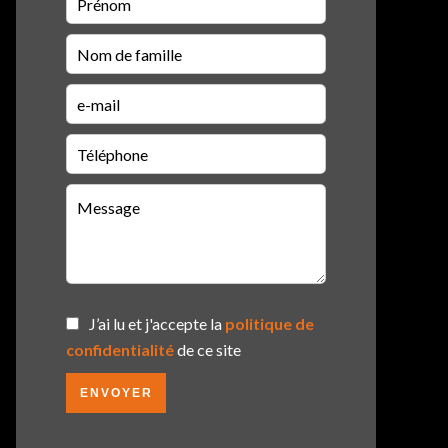
J’ai lu et j'accepte la
politique de
confidentialité
de ce site
ENVOYER