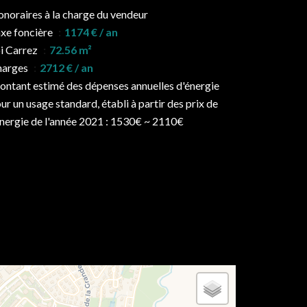
noraires à la charge du vendeur
xe foncière
1174 € / an
i Carrez
72.56 m²
harges
2712 € / an
ntant estimé des dépenses annuelles d'énergie
ur un usage standard, établi à partir des prix de
énergie de l'année 2021 : 1530€ ~ 2110€