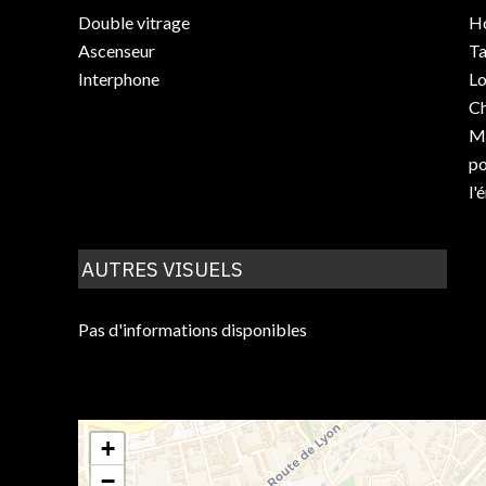
Double vitrage
Ho
Ascenseur
Ta
Interphone
Lo
C
Mo
po
l'
AUTRES VISUELS
Pas d'informations disponibles
+
−