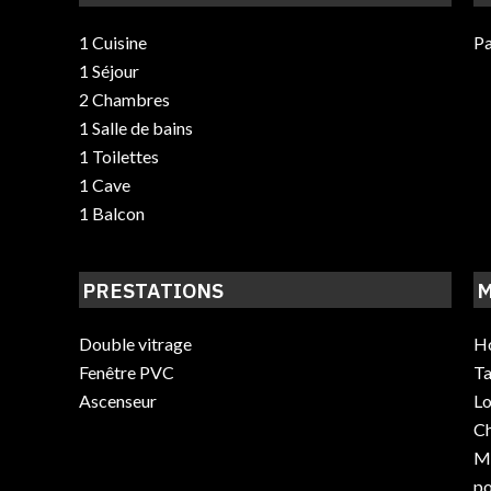
1 Cuisine
Pa
1 Séjour
2 Chambres
1 Salle de bains
1 Toilettes
1 Cave
1 Balcon
PRESTATIONS
M
Double vitrage
Ho
Fenêtre PVC
Ta
Ascenseur
Lo
C
Mo
po