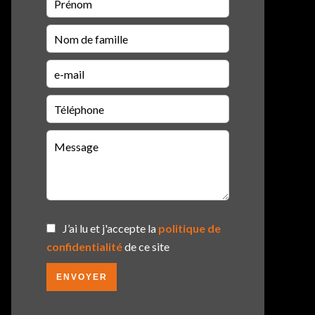
J’ai lu et j'accepte la
politique de
confidentialité
de ce site
ENVOYER