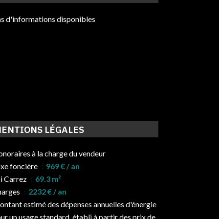
s d'informations disponibles
ENTIONS LÉGALES
noraires à la charge du vendeur
xe foncière
969 € / an
i Carrez
69.3 m²
harges
2232 € / an
ntant estimé des dépenses annuelles d'énergie
ur un usage standard, établi à partir des prix de