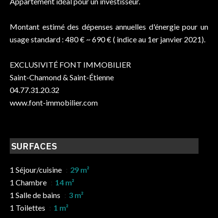
Appartement idéal pour un investisseur.
Montant estimé des dépenses annuelles d'énergie pour un
usage standard : 480 € ~ 690 € ( indice au 1er janvier 2021).
EXCLUSIVITÉ FONT IMMOBILIER
Saint-Chamond & Saint-Étienne
04.77.31.20.32
www.font-immobilier.com
SURFACES
1 Séjour/cuisine
29 m²
1 Chambre
14 m²
1 Salle de bains
3 m²
1 Toilettes
1 m²