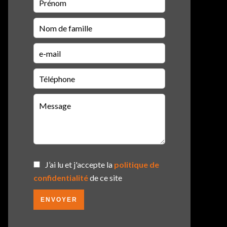
J’ai lu et j'accepte la
politique de
confidentialité
de ce site
ENVOYER