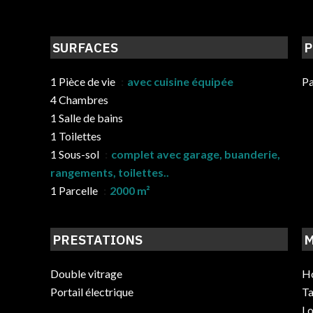
SURFACES
P
1 Pièce de vie
avec cuisine équipée
Pa
4 Chambres
1 Salle de bains
1 Toilettes
1 Sous-sol
complet avec garage, buanderie,
rangements, toilettes..
1 Parcelle
2000 m²
PRESTATIONS
M
Double vitrage
Ho
Portail électrique
Ta
Lo